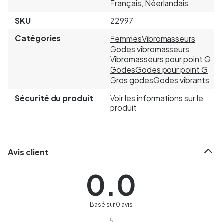
Français, Néerlandais
SKU
22997
Catégories
Femmes
Vibromasseurs
Godes vibromasseurs
Vibromasseurs pour point G
Godes
Godes pour point G
Gros godes
Godes vibrants
Sécurité du produit
Voir les informations sur le
produit
Avis client
0.0
Basé sur 0 avis
5