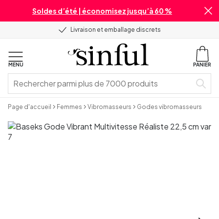
Soldes d’été | économisez jusqu’à 60 %
Livraison et emballage discrets
MENU
PANIER
Page d'accueil
Femmes
Vibromasseurs
Godes vibromasseurs