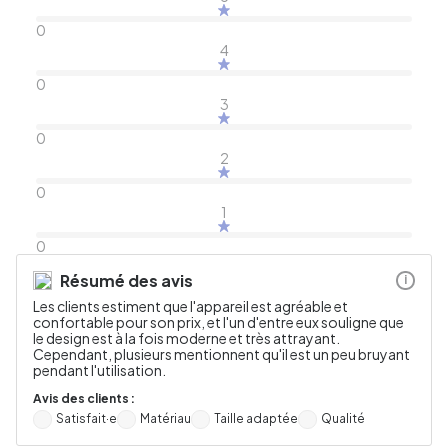
0
4
0
3
0
2
0
1
0
Résumé des avis
i
Les clients estiment que l'appareil est agréable et
confortable pour son prix, et l'un d'entre eux souligne que
le design est à la fois moderne et très attrayant.
Cependant, plusieurs mentionnent qu'il est un peu bruyant
pendant l'utilisation.
Avis des clients :
Satisfait·e
Matériau
Taille adaptée
Qualité