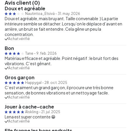
Avis client (0)
Doux et agréable
Nautintoa_Etsivä
-
31. may. 2026
Doux et agréable, mais bruyant. Taille convenable :) La partie
intérieure semble se détacher. Lorsqu’on le déplace d’avant en
arrière, un bruit se fait entendre. Cela gêne un peu la
concentration.
Achat vérifié
Bon
Tane
-
9. feb. 2026
Matériau efficace et agréable. Point négatif : le bruit fort des
vibrations. C’est gênant.
Achat vérifié
Gros garçon
Happygal
-
28. oct. 2025
C’est vraiment un grand garçon, il procure une très bonne
sensation, de bonnes vibrations et un nettoyage facile.
Achat vérifié
Jouer à cache-cache
Älskling
-
21. jul. 2025
Lena est super contente 😁
Achat vérifié
Elle frappe les bons endroits