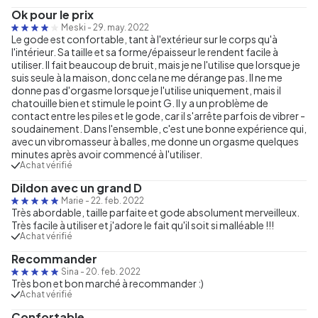
Ok pour le prix
Meski
-
29. may. 2022
Le gode est confortable, tant à l'extérieur sur le corps qu'à
l'intérieur. Sa taille et sa forme/épaisseur le rendent facile à
utiliser. Il fait beaucoup de bruit, mais je ne l'utilise que lorsque je
suis seule à la maison, donc cela ne me dérange pas. Il ne me
donne pas d'orgasme lorsque je l'utilise uniquement, mais il
chatouille bien et stimule le point G. Il y a un problème de
contact entre les piles et le gode, car il s'arrête parfois de vibrer -
soudainement. Dans l'ensemble, c'est une bonne expérience qui,
avec un vibromasseur à balles, me donne un orgasme quelques
minutes après avoir commencé à l'utiliser.
Achat vérifié
Dildon avec un grand D
Marie
-
22. feb. 2022
Très abordable, taille parfaite et gode absolument merveilleux.
Très facile à utiliser et j'adore le fait qu'il soit si malléable !!!
Achat vérifié
Recommander
Sina
-
20. feb. 2022
Très bon et bon marché à recommander :)
Achat vérifié
Confortable