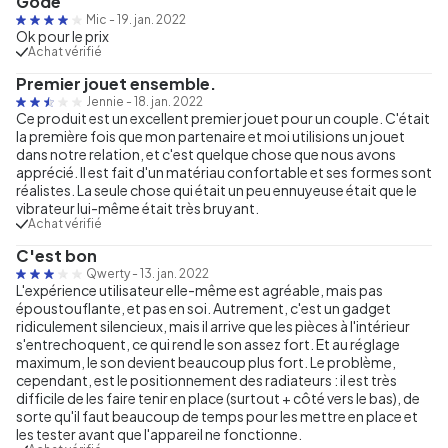
Gode
Mic
-
19. jan. 2022
Ok pour le prix
Achat vérifié
Premier jouet ensemble.
Jennie
-
18. jan. 2022
Ce produit est un excellent premier jouet pour un couple. C'était
la première fois que mon partenaire et moi utilisions un jouet
dans notre relation, et c'est quelque chose que nous avons
apprécié. Il est fait d'un matériau confortable et ses formes sont
réalistes. La seule chose qui était un peu ennuyeuse était que le
vibrateur lui-même était très bruyant.
Achat vérifié
C'est bon
Qwerty
-
13. jan. 2022
L'expérience utilisateur elle-même est agréable, mais pas
époustouflante, et pas en soi. Autrement, c'est un gadget
ridiculement silencieux, mais il arrive que les pièces à l'intérieur
s'entrechoquent, ce qui rend le son assez fort. Et au réglage
maximum, le son devient beaucoup plus fort. Le problème,
cependant, est le positionnement des radiateurs : il est très
difficile de les faire tenir en place (surtout + côté vers le bas), de
sorte qu'il faut beaucoup de temps pour les mettre en place et
les tester avant que l'appareil ne fonctionne.