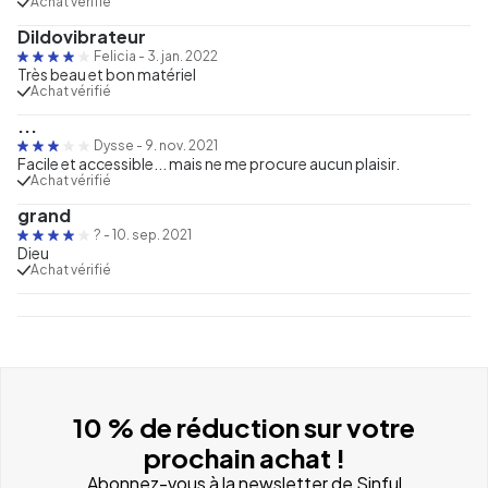
Achat vérifié
Dildovibrateur
Felicia
-
3. jan. 2022
Très beau et bon matériel
Achat vérifié
...
Dysse
-
9. nov. 2021
Facile et accessible... mais ne me procure aucun plaisir.
Achat vérifié
grand
?
-
10. sep. 2021
Dieu
Achat vérifié
10 % de réduction sur votre
prochain achat !
Abonnez-vous à la newsletter de Sinful