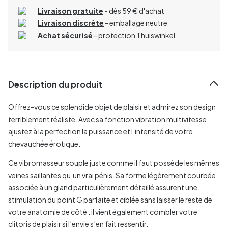
Livraison gratuite
- dès 59 € d'achat
Livraison discrète
- emballage neutre
Achat sécurisé
- protection Thuiswinkel
Description du produit
Offrez-vous ce splendide objet de plaisir et admirez son design
terriblement réaliste. Avec sa fonction vibration multivitesse,
ajustez à la perfection la puissance et l’intensité de votre
chevauchée érotique.
Ce vibromasseur souple juste comme il faut possède les mêmes
veines saillantes qu’un vrai pénis. Sa forme légèrement courbée
associée à un gland particulièrement détaillé assurent une
stimulation du point G parfaite et ciblée sans laisser le reste de
votre anatomie de côté : il vient également combler votre
clitoris de plaisir si l’envie s’en fait ressentir.