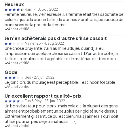
Heureux
Karm
-
10. oct. 2022
Femme heureuse, vie heureuse. La femme était très satisfaite de
celui-ci, juste la bonne taille, de bonnes vibrations, beaucoup de
bons sons de la part de la femme.
Achat vérifié
Je n'en achèterais pas d'autre s'il se cassait
Nainen23
-
4. aug. 2022
Une chose bruyante. J'ai ri au milieu du jeu quand j'ai eu
l'impression que quelque chose se cassait. D'un autre côté, la
taille et la couleur sont agréables et le matériau est très doux.
Achat vérifié
Gode
Sus
-
27. jun. 2022
Le joint lors du moulage est perceptible. Il est inconfortable
Achat vérifié
Un excellent rapport qualité-prix
Fun & Play
-
25. jun. 2022
Un bon vibrateur pour le prix, mais cela dit, la plupart des gens
aimeraient probablement un peu plus de rigidité sur le dessus.
Extrêmement glissant, ce qui est bien, mais j'aimerais qu'il soit
utilisé pour un peu de jeu anal aussi... :-)
Achat vérifié