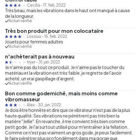
Cecilia
-
17. feb. 2022
Très beau, mais les vibrations dans le haut ont manqué à cause
de la longueur.
Achat vérifié
Très bon produit pour mon colocataire
Lossius
-
15. feb. 2022
Jouets pour femmes adultes
Achat vérifié
n'achèterait pas à nouveau
tryer
-
31. jan. 2022
Je n'aime pas du tout ce produit. Je n'aime pas le toucher du
matériau et la vibration est très faible, je regrette de l'avoir
acheté, un vrai gaspillage d'argent.
Achat vérifié
Bon comme godemiché, mais moins comme
vibromasseur
Alex
-
30. jan. 2022
Je dois être honnête et dire que ce vibrateur n'est pas de la plus
haute qualité. Ses vibrations ne pénètrent pas très bien la
matière "Jellie". En revanche, il me convient très bien comme
petit gode. Je l'ai surtout utilisé pour m'entraîner à la fellation.
Comme ce n'est pas vraiment un gros gode, je peux facilement
le faire pénétrer plus profondément dans ma gorge que