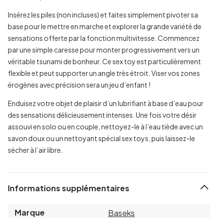
Insérez les piles (non incluses) et faites simplement pivoter sa
base pour le mettre en marche et explorer la grande variété de
sensations offerte par la fonction multivitesse. Commencez
par une simple caresse pour monter progressivement vers un
véritable tsunami de bonheur. Ce sex toy est particulièrement
flexible et peut supporter un angle très étroit. Viser vos zones
érogènes avec précision sera un jeu d’enfant !
Enduisez votre objet de plaisir d’un lubrifiant à base d’eau pour
des sensations délicieusement intenses. Une fois votre désir
assouvi en solo ou en couple, nettoyez-le à l’eau tiède avec un
savon doux ou un nettoyant spécial sex toys, puis laissez-le
sécher à l’air libre.
Informations supplémentaires
Marque
Baseks