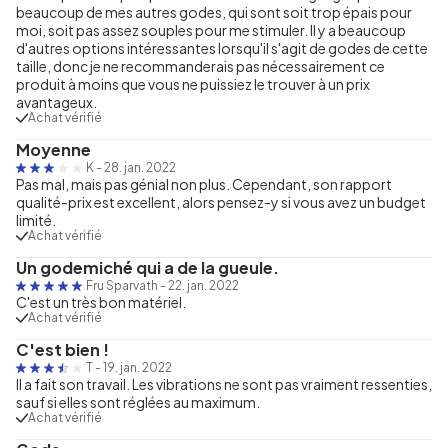
beaucoup de mes autres godes, qui sont soit trop épais pour
moi, soit pas assez souples pour me stimuler. Il y a beaucoup
d'autres options intéressantes lorsqu'il s'agit de godes de cette
taille, donc je ne recommanderais pas nécessairement ce
produit à moins que vous ne puissiez le trouver à un prix
avantageux.
Achat vérifié
Moyenne
K
-
28. jan. 2022
Pas mal, mais pas génial non plus. Cependant, son rapport
qualité-prix est excellent, alors pensez-y si vous avez un budget
limité.
Achat vérifié
Un godemiché qui a de la gueule.
Fru Sparvath
-
22. jan. 2022
C'est un très bon matériel.
Achat vérifié
C'est bien !
T
-
19. jan. 2022
Il a fait son travail. Les vibrations ne sont pas vraiment ressenties,
sauf si elles sont réglées au maximum.
Achat vérifié