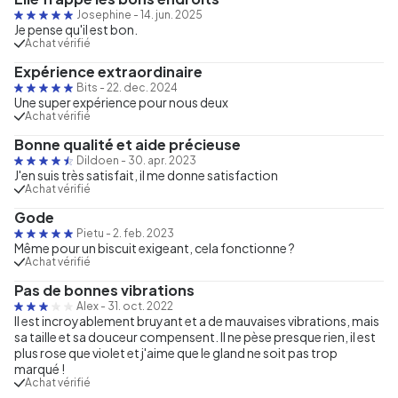
Josephine
-
14. jun. 2025
Je pense qu'il est bon.
Achat vérifié
Expérience extraordinaire
Bits
-
22. dec. 2024
Une super expérience pour nous deux
Achat vérifié
Bonne qualité et aide précieuse
Dildoen
-
30. apr. 2023
J'en suis très satisfait, il me donne satisfaction
Achat vérifié
Gode
Pietu
-
2. feb. 2023
Même pour un biscuit exigeant, cela fonctionne ?
Achat vérifié
Pas de bonnes vibrations
Alex
-
31. oct. 2022
Il est incroyablement bruyant et a de mauvaises vibrations, mais
sa taille et sa douceur compensent. Il ne pèse presque rien, il est
plus rose que violet et j'aime que le gland ne soit pas trop
marqué !
Achat vérifié