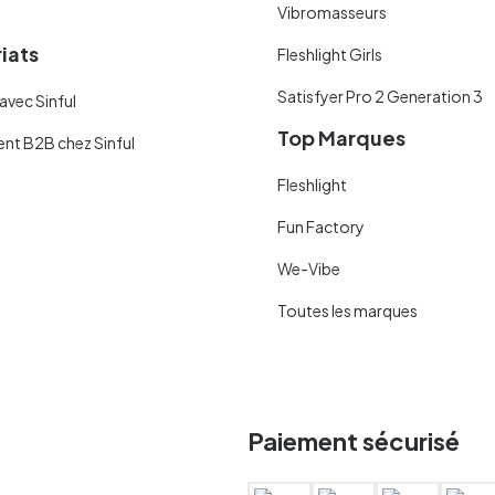
Vibromasseurs
iats
Fleshlight Girls
Satisfyer Pro 2 Generation 3
avec Sinful
Top Marques
ent B2B chez Sinful
Fleshlight
Fun Factory
We-Vibe
Toutes les marques
Paiement sécurisé