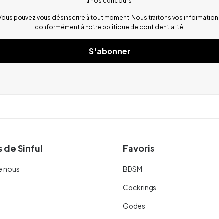
à nos concours.
Vous pouvez vous désinscrire à tout moment. Nous traitons vos information
conformément à notre
politique de confidentialité
.
S'abonner
 de Sinful
Favoris
e nous
BDSM
Cockrings
Godes