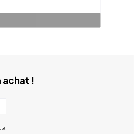
 achat !
 et