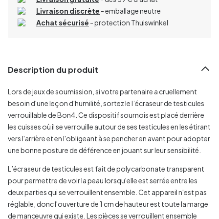
Livraison discrète
- emballage neutre
Achat sécurisé
- protection Thuiswinkel
Description du produit
Lors de jeux de soumission, si votre partenaire a cruellement
besoin d'une leçon d'humilité, sortez le l’écraseur de testicules
verrouillable de Bon4. Ce dispositif sournois est placé derrière
les cuisses où il se verrouille autour de ses testicules en les étirant
vers l'arrière et en l'obligeant à se pencher en avant pour adopter
une bonne posture de déférence en jouant sur leur sensibilité.
L’écraseur de testicules est fait de polycarbonate transparent
pour permettre de voir la peau lorsqu'elle est serrée entre les
deux parties qui se verrouillent ensemble. Cet appareil n'est pas
réglable, donc l'ouverture de 1 cm de hauteur est toute la marge
de manœuvre qui existe. Les pièces se verrouillent ensemble