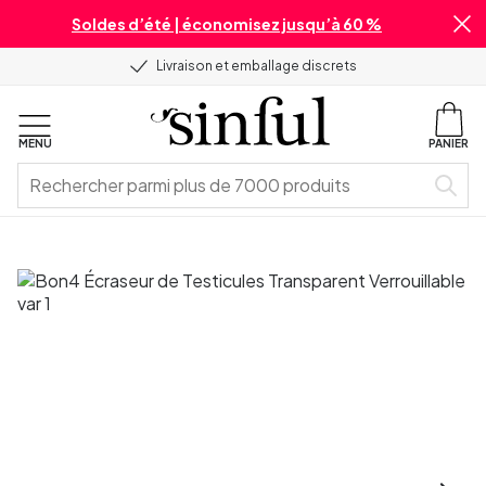
Soldes d’été | économisez jusqu’à 60 %
Livraison et emballage discrets
MENU
PANIER