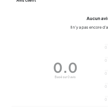
Avis client
Aucun avis
Il n'y a pas encore d'a
0
0
0.0
0
Basé sur 0 avis
0
0