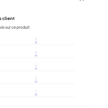
 client
vis sur ce produit.
5
4
3
2
1