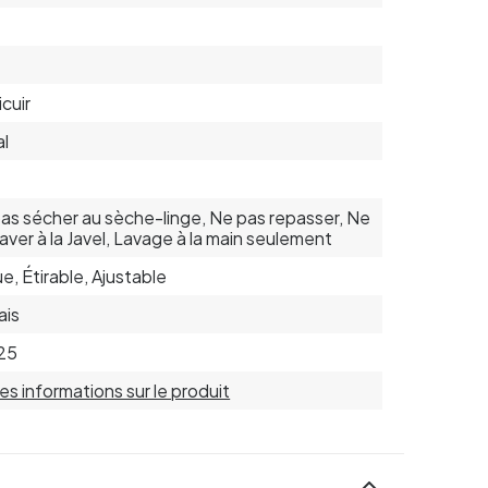
icuir
l
as sécher au sèche-linge, Ne pas repasser, Ne
laver à la Javel, Lavage à la main seulement
e, Étirable, Ajustable
ais
25
 les informations sur le produit