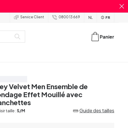
Service Client
0800 13 669
NL
FR
Panier
onomisez 20%
ey Velvet Men Ensemble de
ndage Effet Mouillé avec
nchettes
Guide des tailles
ir taille :
S/M