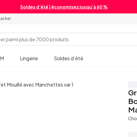
Soldes d’été | économisez jusqu’à 60 %
'achat
SM
Lingerie
Soldes d’été
Éc
Gr
Bo
Ma
Chois