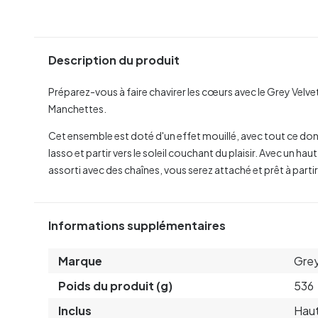
Description du produit
Préparez-vous à faire chavirer les cœurs avec le Grey Vel
Manchettes.
Cet ensemble est doté d'un effet mouillé, avec tout ce don
lasso et partir vers le soleil couchant du plaisir. Avec un ha
assorti avec des chaînes, vous serez attaché et prêt à partir
Informations supplémentaires
Marque
Grey
Poids du produit (g)
536
Inclus
Haut