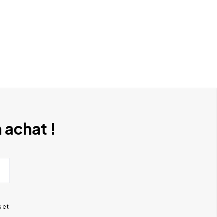
 achat !
 et