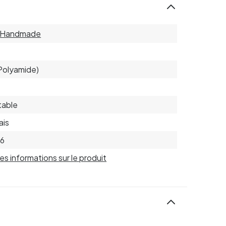
r Handmade
Polyamide)
table
ais
66
 les informations sur le produit