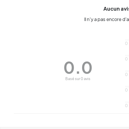
Aucun avis
Il n'y a pas encore d'a
0
0
0.0
0
Basé sur 0 avis
0
0