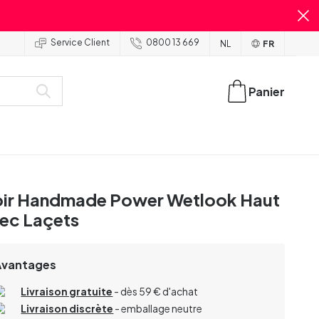
Service Client
0800 13 669
NL
FR
Panier
ir Handmade Power Wetlook Haut
ec Laçets
Avantages
Livraison gratuite
- dès 59 € d'achat
Livraison discrète
- emballage neutre