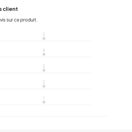
 client
vis sur ce produit.
5
4
3
2
1