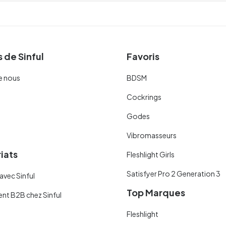
 de Sinful
Favoris
e nous
BDSM
Cockrings
Godes
Vibromasseurs
iats
Fleshlight Girls
Satisfyer Pro 2 Generation 3
avec Sinful
Top Marques
ent B2B chez Sinful
Fleshlight