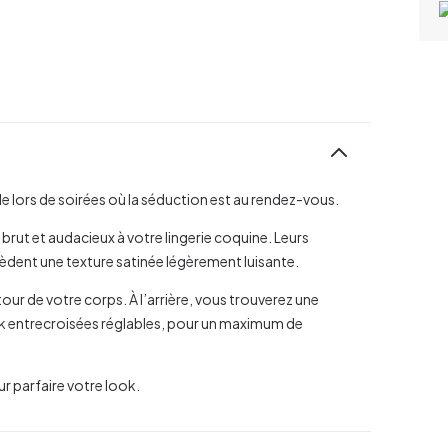
 lors de soirées où la séduction est au rendez-vous.
rut et audacieux à votre lingerie coquine. Leurs
èdent une texture satinée légèrement luisante.
our de votre corps. À l’arrière, vous trouverez une
 entrecroisées réglables, pour un maximum de
r parfaire votre look.