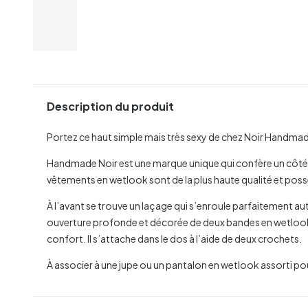
Description du produit
Portez ce haut simple mais très sexy de chez Noir Handmade
Handmade Noir est une marque unique qui confère un côté b
vêtements en wetlook sont de la plus haute qualité et poss
À l’avant se trouve un laçage qui s’enroule parfaitement aut
ouverture profonde et décorée de deux bandes en wetlook
confort. Il s’attache dans le dos à l’aide de deux crochets.
À associer à une jupe ou un pantalon en wetlook assorti pou