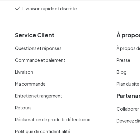
Livraison rapide et discrète
Service Client
À propos
Questions et réponses
À propos d
Commande et paiement
Presse
Livraison
Blog
Ma commande
Plan du site
Partenar
Entretien et rangement
Retours
Collaborer 
Réclamation de produits défectueux
Devenez cli
Politique de confidentialité