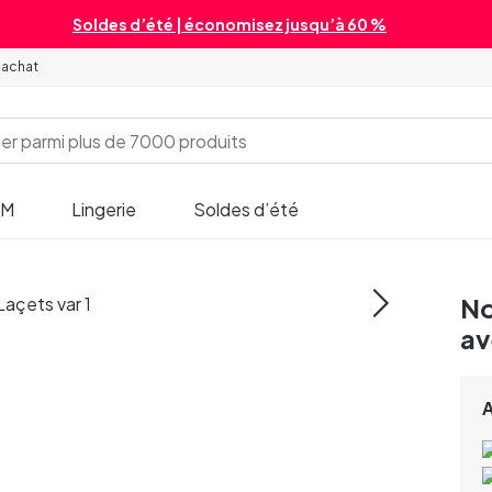
Soldes d’été | économisez jusqu’à 60 %
'achat
SM
Lingerie
Soldes d’été
No
av