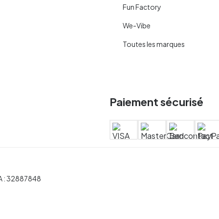
Fun Factory
We-Vibe
Toutes les marques
Paiement sécurisé
 :
32887848