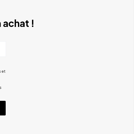
 achat !
 et
s