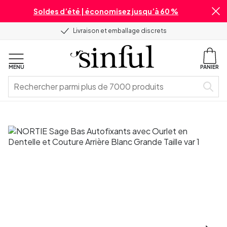
Soldes d’été | économisez jusqu’à 60 %
Livraison et emballage discrets
MENU
PANIER