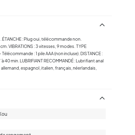
.
ÉTANCHE : Plug oui, télécommande non.
 cm.
VIBRATIONS : 3 vitesses, 9 modes.
TYPE
- Télécommande : 1 pile AAA (non incluse).
DISTANCE :
’à 40 min.
LUBRIFIANT RECOMMANDÉ : Lubrifiant anal
allemand, espagnol, italien, français, néerlandais,
Xou
 de rangement