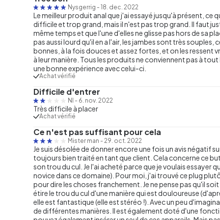
Nysgerrig
-
18. dec. 2022
Le meilleur produit anal que j'ai essayé jusqu'à présent, ce qui 
difficile et trop grand, mais il n'est pas trop grand. Il faut 
même temps et que l'une d'elles ne glisse pas hors de sa place.
pas aussi lourd qu'il en a l'air, les jambes sont très souples
bonnes, à la fois douces et assez fortes, et on les ressent v
à leur manière. Tous les produits ne conviennent pas à tout
une bonne expérience avec celui-ci.
Achat vérifié
Difficile d'entrer
Nl
-
6. nov. 2022
Très difficile à placer
Achat vérifié
Ce n'est pas suffisant pour cela
Mister man
-
29. oct. 2022
Je suis désolée de donner encore une fois un avis négatif sur 
toujours bien traité en tant que client. Cela concerne ce bu
son trou du cul. Je l'ai acheté parce que je voulais essayer 
novice dans ce domaine). Pour moi, j'ai trouvé ce plug plu
pour dire les choses franchement. Je ne pense pas qu'il soit sai
étire le trou du cul d'une manière qui est douloureuse (d'a
elle est fantastique (elle est stéréo !). Avec un peu d'imagin
de différentes manières. Il est également doté d'une fonct
pouvez également insérer un seul de ces appareils. Mais p