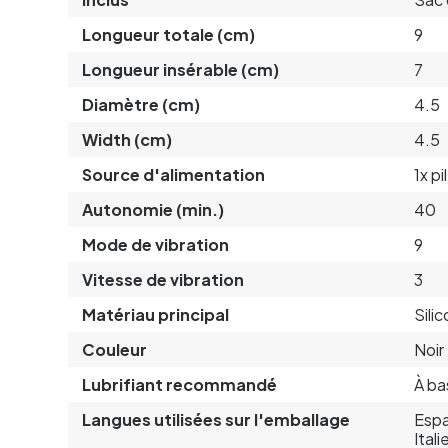
Longueur totale (cm)
9
Longueur insérable (cm)
7
Diamètre (cm)
4.5
Width (cm)
4.5
Source d'alimentation
1x p
Autonomie (min.)
40
Mode de vibration
9
Vitesse de vibration
3
Matériau principal
Sili
Couleur
Noir
Lubrifiant recommandé
À ba
Langues utilisées sur l'emballage
Espa
Ital