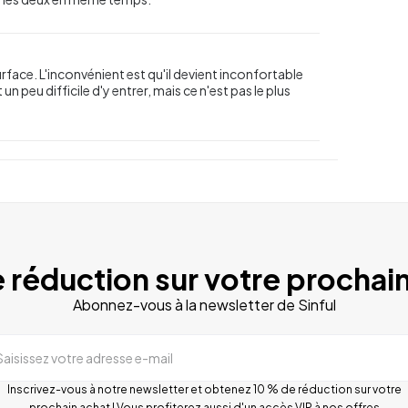
face. L'inconvénient est qu'il devient inconfortable
 un peu difficile d'y entrer, mais ce n'est pas le plus
 réduction sur votre prochain
Abonnez-vous à la newsletter de Sinful
Saisissez votre adresse e-mail
Inscrivez-vous à notre newsletter et obtenez 10 % de réduction sur votre
prochain achat ! Vous profiterez aussi d'un accès VIP à nos offres