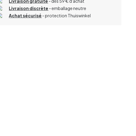
Livraison gratuite
- dès 59 € d'achat
Livraison discrète
- emballage neutre
Achat sécurisé
- protection Thuiswinkel