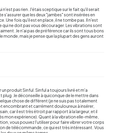
n'est pas rien. J'étais sceptique sur le fait qu'il serait
juste s'assurer que les deux "jambes" sont insérées en
 Une fois qu'il est en place, il ne tombe pas. Il n'est
, ce qui ne doit pas vous décourager. Les vibrations sont
raiment. Je n'ai pas de préférence car ils sont tous bons
 le monde, mais je pense que la plupart des gens auront
un produit Sinful. Sinful a toujours livré et m'a
tt plug. Je déconseille à quiconque de le mettre dans
quelque chose de différent (je ne suis pas totalement
tôt encombrant et carrément douloureux à insérer,
n, car il est très étroit par rapport à la largeur, et il
près mon expérience). Quant à la vibration elle-même,
ation, vous pouvez l'utiliser pour faire vibrer votre corps
ion de télécommande, ce qui est très intéressant. Vous
as les deux en même temps.