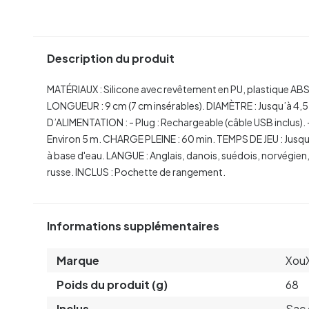
Description du produit
MATÉRIAUX : Silicone avec revêtement en PU, plastique ABS
LONGUEUR : 9 cm (7 cm insérables).
DIAMÈTRE : Jusqu’à 4,5
D’ALIMENTATION :
- Plug : Rechargeable (câble USB inclus).
Environ 5 m.
CHARGE PLEINE : 60 min.
TEMPS DE JEU : Jusqu
à base d'eau.
LANGUE : Anglais, danois, suédois, norvégien, 
russe.
INCLUS : Pochette de rangement.
Informations supplémentaires
Marque
Xou
Poids du produit (g)
68
Inclus
Sac