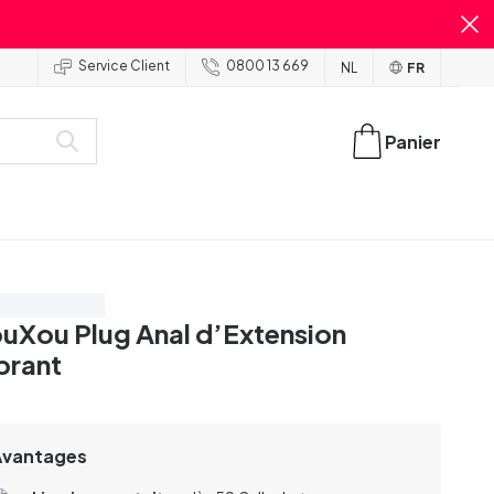
Service Client
0800 13 669
NL
FR
Panier
onomisez 20%
uXou Plug Anal d’Extension
brant
Avantages