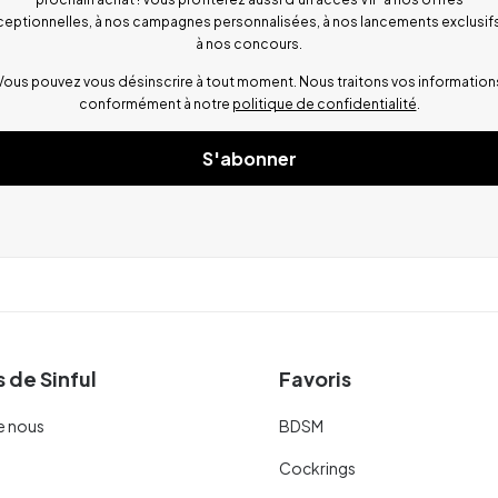
ceptionnelles, à nos campagnes personnalisées, à nos lancements exclusifs
à nos concours.
Vous pouvez vous désinscrire à tout moment. Nous traitons vos information
conformément à notre
politique de confidentialité
.
S'abonner
 de Sinful
Favoris
e nous
BDSM
Cockrings