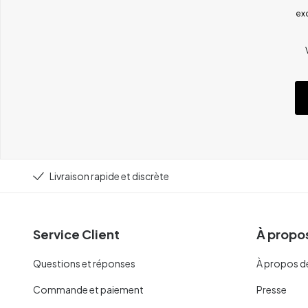
ex
Livraison rapide et discrète
Service Client
À propos
Questions et réponses
À propos d
Commande et paiement
Presse