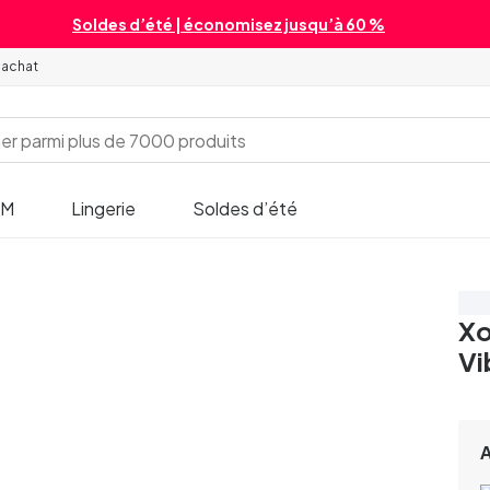
Soldes d’été | économisez jusqu’à 60 %
'achat
SM
Lingerie
Soldes d’été
Éc
Xo
Vi