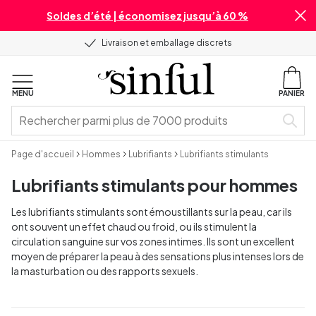
Soldes d’été | économisez jusqu’à 60 %
Livraison et emballage discrets
MENU
PANIER
Page d'accueil
Hommes
Lubrifiants
Lubrifiants stimulants
Lubrifiants stimulants pour hommes
Les lubrifiants stimulants sont émoustillants sur la peau, car ils
ont souvent un effet chaud ou froid, ou ils stimulent la
circulation sanguine sur vos zones intimes. Ils sont un excellent
moyen de préparer la peau à des sensations plus intenses lors de
la masturbation ou des rapports sexuels.