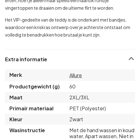
linten, hoef je alleen maar speels een haarlok rond je
vingertoppen te draaien om de ultieme flirt te worden.
Het VIP-gedeelte van de teddy is de onderkant met bandjes,
waardoor een kriskras ontwerp over je achterste ontstaat om
volledig te benadrukken hoe brutaal je kunt zijn.
Extra informatie
Merk
Allure
Productgewicht (g)
60
Maat
2XL/3XL
Primair materiaal
PET (Polyester)
Kleur
Zwart
Wasinstructie
Met de hand wassen in koud
water, Apart wassen, Niet in