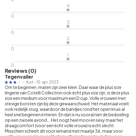
4
0
3
0
2
0
1
0
Reviews (0)
Tegenvaller
Kurt
-
10. apr. 2023
Om te beginnen, maten zijn zeer klein. Daar waar de plus size
lingerie van Cotelli Collection ook écht plus size zijn, is deze plus
size een medium voor maximum een D cup. Volle vrouwen met
stevige borsten zijn bij deze gewaarschuwd. Het materiaal voelt
ook redelijk stug, waardoor de bandjes rond het open kruis al
heel snel beginnen irriteren. En dat is nu vooral niet de bedoeling
op een zwoele avond... Het oogt heel mooi en sexy maar het
draagcomfort (voor een écht volle vrouw) is echt slecht.
Misschien scheelt dit voor iemand met maatje 36, maar voor