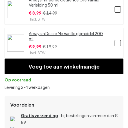
Verleiding 50 ml
€ 8,99
€ 14,99
Incl. BTW
Amaysin Desire Me Vanille glijmiddel 200
ml
€ 9,99
€ 19,99
Incl. BTW
Voeg toe aan winkelmandje
Op voorraad
Levering 2-4 werkdagen
Voordelen
Gratis verzending
- bij bestellingen van meer dan €
59