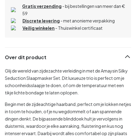
Gratis verzending
- bij bestellingen van meer dan €
59
Discrete levering
- met anonieme verpakking
Veilig winkelen
- Thuiswinkel certificaat
Over dit product
Glij de wereld van zijdezachte verleiding in met de Amaysin Silky
Seduction Slaapmasker Set. Dit luxueuze trio is perfect om je
schoonheidsslaapje te doen, of om de temperatuur met een
tikje lichte bondage te laten oplopen.
Begin met de zijdeachtige haarband, perfect om je lokken netjes
in toom te houden, of je nu wegdommelt of aan spannende
dingen denkt. De bijpassende blinddoek hult je vervolgens in
duisternis, waardoor je elke aanraking, fluistering en kus nog
intenser ervaart. Daarbij wordt alles comfortabel op zijn plaats