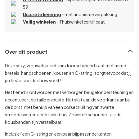
59
Discrete levering
- met anonieme verpakking
Veilig winkelen
- Thuiswinkel certificaat
Over dit product
Deze sexy, vrouwelijke set van doorschijnend kant met hemd,
bretels, handschoenen, kousen en G-string, zorgt ervoor dat jij
je de ster van de show voelt!
Het hemd is ontworpen met verborgen beugelondersteuning en
accentueert de taille en buste. Het sluit aan de voorkant aan bij
de borst, met behulp van een corsetsluiting van zwarte
stropdassen en een kliksluiting. Zowel de schouder- als de
kousbanden zijn verstelbaar.
Inclusief een G-string en een paar bijpassende kanten