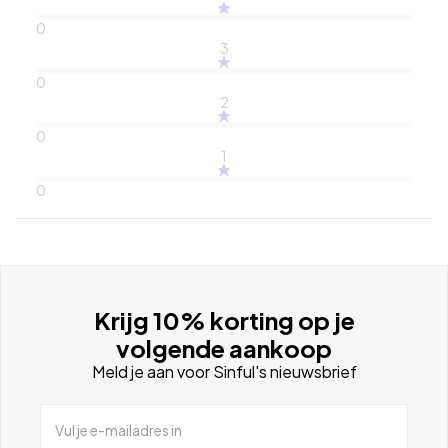
0
3
0
2
0
1
0
Krijg 10% korting op je
volgende aankoop
Meld je aan voor Sinful's nieuwsbrief
Vul je e-mailadres in