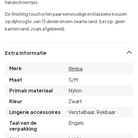
handschoentjes.
De finishing touch is het paar eenvoudige en klassieke kousen
op dijhoogte, van 15 denier en een zwarte rand. (Let op: geen
kanten rand, zoals afgebeeld).
Extra informatie
Merk
Rimba
Maat
S/M
Primair materiaal
Nylon
Kleur
Zwart
Lingerie accessoires
Verstelbaar, Rekbaar
Taal van de
Engels
verpakking