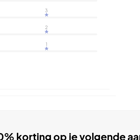
3
2
1
10% korting op je volgende 