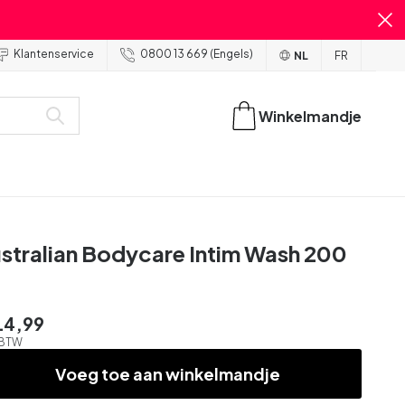
Klantenservice
0800 13 669 (Engels)
NL
FR
Winkelmandje
stralian Bodycare Intim Wash 200
14,99
. BTW
Voeg toe aan winkelmandje