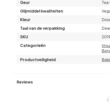
Geur
Tea 
Glijmiddel kwaliteiten
Vega
Kleur
Door
Taal van de verpakking
Deen
SKU
201
Categorieën
Vro
Bete
Productveiligheid
Beki
Reviews
0