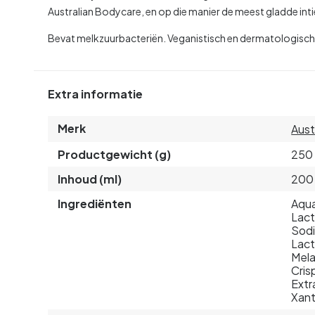
Australian Bodycare, en op die manier de meest gladde inti
Bevat melkzuurbacteriën. Veganistisch en dermatologisch 
Extra informatie
Merk
Aust
Productgewicht (g)
250
Inhoud (ml)
200
Ingrediënten
Aqua
Lact
Sodi
Lact
Mela
Cris
Extr
Xan