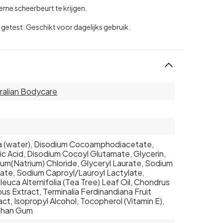
eme scheerbeurt te krijgen.
getest. Geschikt voor dagelijks gebruik.
ralian Bodycare
 (water), Disodium Cocoamphodiacetate,
ic Acid, Disodium Cocoyl Glutamate, Glycerin,
um(Natrium) Chloride, Glyceryl Laurate, Sodium
ate, Sodium Caproyl/Lauroyl Lactylate,
leuca Alternifolia (Tea Tree) Leaf Oil, Chondrus
pus Extract, Terminalia Ferdinandiana Fruit
act, Isopropyl Alcohol, Tocopherol (Vitamin E),
than Gum