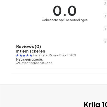
0
0.0
0
Gebaseerd op 0 beoordelingen
0
0
Reviews (0)
Intiem scheren
Hans Peter Boye
-
21. sep. 2021
Het is een goede.
Geverifieerde aankoop
Krijg 