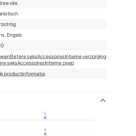
tree olie
nistisch
zichtig
s, Engels
90
uwen
Betere seks
Accessoires
Intieme verzorging
re seks
Accessoires
Intieme zeep
jk productinformatie
5
4