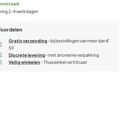
voorraad
ering 2-4 werkdagen
Voordelen
Gratis verzending
- bij bestellingen van meer dan €
59
Discrete levering
- met anonieme verpakking
Veilig winkelen
- Thuiswinkel certificaat