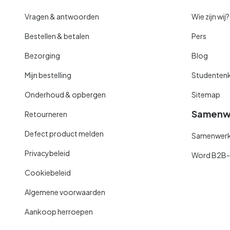
Vragen & antwoorden
Wie zijn wij?
Bestellen & betalen
Pers
Bezorging
Blog
Mijn bestelling
Studentenk
Onderhoud & opbergen
Sitemap
Samenw
Retourneren
Defect product melden
Samenwerki
Privacybeleid
Word B2B-kl
Cookiebeleid
Algemene voorwaarden
Aankoop herroepen