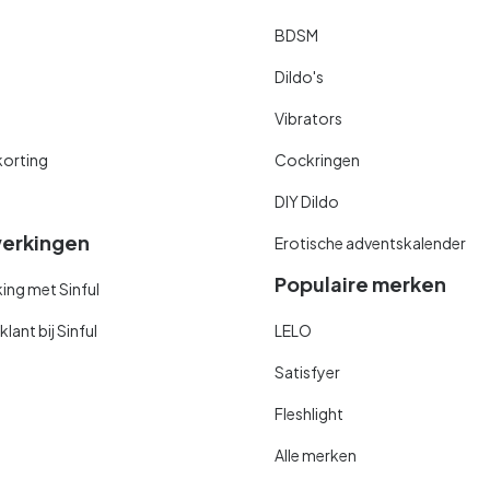
BDSM
Dildo's
Vibrators
orting
Cockringen
DIY Dildo
erkingen
Erotische adventskalender
Populaire merken
ng met Sinful
ant bij Sinful
LELO
Satisfyer
Fleshlight
Alle merken