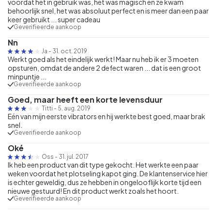
voordat het in gebruik was, het was magisch en ze kwam
behoorlijk snel, het was absoluut perfect en is meer dan een paar
keer gebruikt ... super cadeau
Geverifieerde aankoop
Nn
Ja
-
31. oct. 2019
Werkt goed als het eindelijk werkt! Maar nu heb ik er 3 moeten
opsturen, omdat de andere 2 defect waren ... dat is een groot
minpuntje ...
Geverifieerde aankoop
Goed, maar heeft een korte levensduur
Titti
-
5. aug. 2019
Eén van mijn eerste vibrators en hij werkte best goed, maar brak
snel.
Geverifieerde aankoop
Oké
Oss
-
31. jul. 2017
Ik heb een product van dit type gekocht. Het werkte een paar
weken voordat het plotseling kapot ging. De klantenservice hier
is echter geweldig, dus ze hebben in ongelooflijk korte tijd een
nieuwe gestuurd! En dit product werkt zoals het hoort.
Geverifieerde aankoop