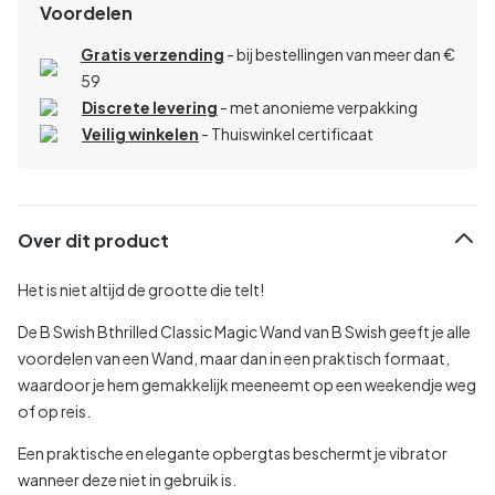
Voordelen
Gratis verzending
- bij bestellingen van meer dan €
59
Discrete levering
- met anonieme verpakking
Veilig winkelen
- Thuiswinkel certificaat
Over dit product
Het is niet altijd de grootte die telt!
De B Swish Bthrilled Classic Magic Wand van B Swish geeft je alle
voordelen van een Wand, maar dan in een praktisch formaat,
waardoor je hem gemakkelijk meeneemt op een weekendje weg
of op reis.
Een praktische en elegante opbergtas beschermt je vibrator
wanneer deze niet in gebruik is.