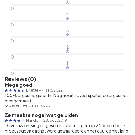
0
4
0
3
0
2
0
1
0
Reviews (0)
Mega goed
Linette
-
7. sep. 2022
100% orgasme garantie Nog nooit zoveel spuitende orgasmes
meegemaakt
Geverifieerde aankoop
Ze maakte nogal wat geluiden
Manden
-
28. dec. 2019
De vrouw ontving dit geschenk vanmorgen op 24 december Ik
moet zeggen dat het werd gewaardeerd en het duurde niet lang