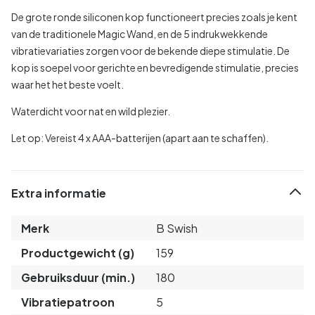
De grote ronde siliconen kop functioneert precies zoals je kent
van de traditionele Magic Wand, en de 5 indrukwekkende
vibratievariaties zorgen voor de bekende diepe stimulatie.
De
kop is soepel voor gerichte en bevredigende stimulatie, precies
waar het het beste voelt.
Waterdicht voor nat en wild plezier.
Let op: Vereist 4 x AAA-batterijen (apart aan te schaffen).
Extra informatie
Merk
B Swish
Productgewicht (g)
159
Gebruiksduur (min.)
180
Vibratiepatroon
5