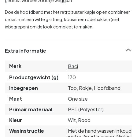
gedrukt worden zodra je weggaat.
Doe de hoofdband met het retro zuster kapje op en combineer
de set met een witte g-string, kousen en rode hakken (niet
inbegrepen) om de look compleet te maken.
Extra informatie
Merk
Baci
Productgewicht (g)
170
Inbegrepen
Top, Rokje, Hoofdband
Maat
One size
Primair materiaal
PET (Polyester)
Kleur
Wit, Rood
Wasinstructie
Met de hand wassen in koud
water, Apart wassen, Niet in