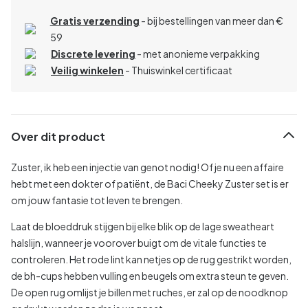
Gratis verzending
- bij bestellingen van meer dan €
59
Discrete levering
- met anonieme verpakking
Veilig winkelen
- Thuiswinkel certificaat
Over dit product
Zuster, ik heb een injectie van genot nodig! Of je nu een affaire
hebt met een dokter of patiënt, de Baci Cheeky Zuster set is er
om jouw fantasie tot leven te brengen.
Laat de bloeddruk stijgen bij elke blik op de lage sweatheart
halslijn, wanneer je voorover buigt om de vitale functies te
controleren. Het rode lint kan netjes op de rug gestrikt worden,
de bh-cups hebben vulling en beugels om extra steun te geven.
De open rug omlijst je billen met ruches, er zal op de noodknop