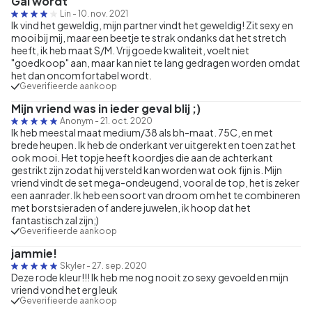
Gal wordt
Lin
-
10. nov. 2021
Ik vind het geweldig, mijn partner vindt het geweldig! Zit sexy en
mooi bij mij, maar een beetje te strak ondanks dat het stretch
heeft, ik heb maat S/M. Vrij goede kwaliteit, voelt niet
"goedkoop" aan, maar kan niet te lang gedragen worden omdat
het dan oncomfortabel wordt.
Geverifieerde aankoop
Mijn vriend was in ieder geval blij ;)
Anonym
-
21. oct. 2020
Ik heb meestal maat medium/38 als bh-maat. 75C, en met
brede heupen. Ik heb de onderkant ver uitgerekt en toen zat het
ook mooi. Het topje heeft koordjes die aan de achterkant
gestrikt zijn zodat hij versteld kan worden wat ook fijn is. Mijn
vriend vindt de set mega-ondeugend, vooral de top, het is zeker
een aanrader. Ik heb een soort van droom om het te combineren
met borstsieraden of andere juwelen, ik hoop dat het
fantastisch zal zijn;)
Geverifieerde aankoop
jammie!
Skyler
-
27. sep. 2020
Deze rode kleur!!! Ik heb me nog nooit zo sexy gevoeld en mijn
vriend vond het erg leuk
Geverifieerde aankoop