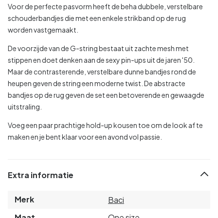
Voor de perfecte pasvorm heeft de beha dubbele, verstelbare
schouderbandjes die met een enkele strikband op de rug
worden vastgemaakt.
De voorzijde van de G-string bestaat uit zachte mesh met
stippen en doet denken aan de sexy pin-ups uit de jaren '50.
Maar de contrasterende, verstelbare dunne bandjes rond de
heupen geven de string een moderne twist. De abstracte
bandjes op de rug geven de set een betoverende en gewaagde
uitstraling.
Voeg een paar prachtige hold-up kousen toe om de look af te
maken en je bent klaar voor een avond vol passie.
Extra informatie
Merk
Baci
Maat
One size