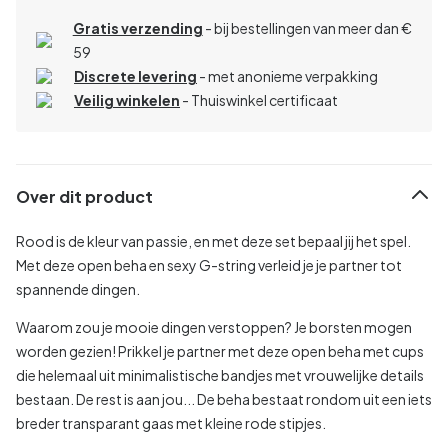
Gratis verzending
- bij bestellingen van meer dan €
59
Discrete levering
- met anonieme verpakking
Veilig winkelen
- Thuiswinkel certificaat
Over dit product
Rood is de kleur van passie, en met deze set bepaal jij het spel.
Met deze open beha en sexy G-string verleid je je partner tot
spannende dingen.
Waarom zou je mooie dingen verstoppen? Je borsten mogen
worden gezien! Prikkel je partner met deze open beha met cups
die helemaal uit minimalistische bandjes met vrouwelijke details
bestaan. De rest is aan jou... De beha bestaat rondom uit een iets
breder transparant gaas met kleine rode stipjes.