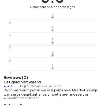
Gebaseerd op 0 beoordelingen
5
0
4
0
3
0
2
0
1
0
Reviews (0)
Het geld niet waard
Hr @ fru Danmark
-
4. jan. 2022
De bh paste en mijn man was er superblij mee. Maar het broekje
was aan de kleine kant, anders moet je geen moeder zijn
Geverifieerde aankoop