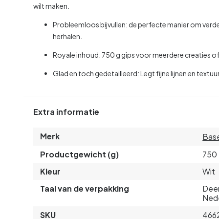
wilt maken.
Probleemloos bijvullen: de perfecte manier om verde
herhalen.
Royale inhoud: 750 g gips voor meerdere creaties of
Glad en toch gedetailleerd: Legt fijne lijnen en textu
Extra informatie
Merk
Bas
Productgewicht (g)
750
Kleur
Wit
Taal van de verpakking
Deen
Ned
SKU
466