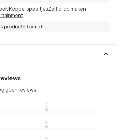
pels
Koppel speeltjes
Zelf dildo maken
rtainment
jk productinformatie
reviews
og geen reviews.
5
4
3