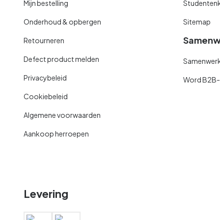
Mijn bestelling
Studentenk
Onderhoud & opbergen
Sitemap
Samenw
Retourneren
Defect product melden
Samenwerki
Privacybeleid
Word B2B-kl
Cookiebeleid
Algemene voorwaarden
Aankoop herroepen
Levering