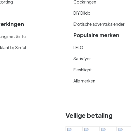
orting
Cockringen
DIY Dildo
erkingen
Erotische adventskalender
Populaire merken
ng met Sinful
ant bij Sinful
LELO
Satisfyer
Fleshlight
Alle merken
Veilige betaling