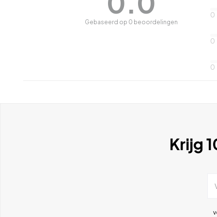
0.0
0
Gebaseerd op 0 beoordelingen
0
0
Krijg 
v