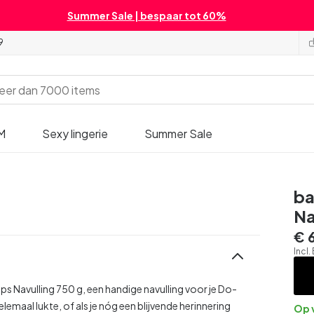
Summer Sale | bespaar tot 60%
9
M
Sexy lingerie
Summer Sale
ba
Na
€ 
Incl
ps Navulling 750 g, een handige navulling voor je Do-
elemaal lukte, of als je nóg een blijvende herinnering
Op 