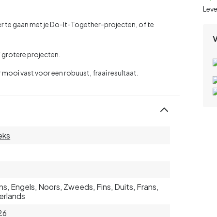
Lev
r te gaan met je Do-It-Together-projecten, of te
 grotere projecten.
ur mooi vast voor een robuust, fraai resultaat.
eks
s, Engels, Noors, Zweeds, Fins, Duits, Frans,
erlands
26