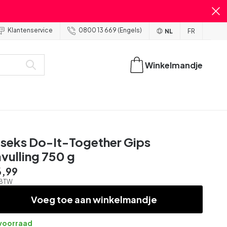
Klantenservice
0800 13 669 (Engels)
NL
FR
Winkelmandje
seks Do-It-Together Gips
vulling 750 g
6,99
. BTW
Voeg toe aan winkelmandje
voorraad