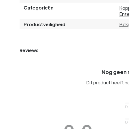
Categorieën
Kop
Ente
Productveiligheid
Beki
Reviews
Nog geen 
Dit product heeft n
0
0