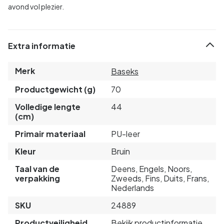
avond vol plezier.
Extra informatie
Merk
Baseks
Productgewicht (g)
70
Volledige lengte
44
(cm)
Primair materiaal
PU-leer
Kleur
Bruin
Taal van de
Deens, Engels, Noors,
verpakking
Zweeds, Fins, Duits, Frans,
Nederlands
SKU
24889
Productveiligheid
Bekijk productinformatie