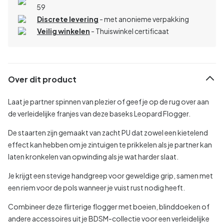
59
Discrete levering
- met anonieme verpakking
Veilig winkelen
- Thuiswinkel certificaat
Over dit product
Laat je partner spinnen van plezier of geef je op de rug over aan
de verleidelijke franjes van deze baseks Leopard Flogger.
De staarten zijn gemaakt van zacht PU dat zowel een kietelend
effect kan hebben om je zintuigen te prikkelen als je partner kan
laten kronkelen van opwinding als je wat harder slaat.
Je krijgt een stevige handgreep voor geweldige grip, samen met
een riem voor de pols wanneer je vuist rust nodig heeft.
Combineer deze flirterige flogger met boeien, blinddoeken of
andere accessoires uit je BDSM-collectie voor een verleidelijke