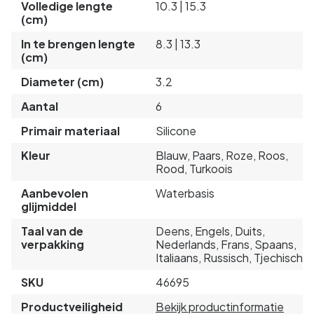
Volledige lengte
10.3 | 15.3
(cm)
In te brengen lengte
8.3 | 13.3
(cm)
Diameter (cm)
3.2
Aantal
6
Primair materiaal
Silicone
Kleur
Blauw, Paars, Roze, Roos,
Rood, Turkoois
Aanbevolen
Waterbasis
glijmiddel
Taal van de
Deens, Engels, Duits,
verpakking
Nederlands, Frans, Spaans,
Italiaans, Russisch, Tjechisch
SKU
46695
Productveiligheid
Bekijk productinformatie