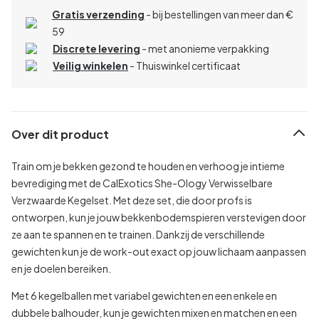
Gratis verzending
- bij bestellingen van meer dan €
59
Discrete levering
- met anonieme verpakking
Veilig winkelen
- Thuiswinkel certificaat
Over dit product
Train om je bekken gezond te houden en verhoog je intieme
bevrediging met de CalExotics She-Ology Verwisselbare
Verzwaarde Kegelset. Met deze set, die door profs is
ontworpen, kun je jouw bekkenbodemspieren verstevigen door
ze aan te spannen en te trainen. Dankzij de verschillende
gewichten kun je de work-out exact op jouw lichaam aanpassen
en je doelen bereiken.
Met 6 kegelballen met variabel gewichten en een enkele en
dubbele balhouder, kun je gewichten mixen en matchen en een