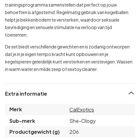
trainingsprogramma samenstellen dat perfect op jouw
behoeften is afgestemd. Regelmatig gebruik van kegelballen
helpt je bekkenbodem te versterken, waardoor seksuele
bevrediging en sensuele stimulatie na verloop van tijd
toenemen.
De set biedt verschillende gewichten en is zodanig ontworpen
dat je in je eigen tempo kracht kunt opbouwen en je
kegelspieren geleidelijk kunt versterken en verstevigen. Wassen
in warm water en milde zeep of sextoycleaner.
Extra informatie
Merk
CalExotics
Sub-merk
She-Ology
Productgewicht (g)
206