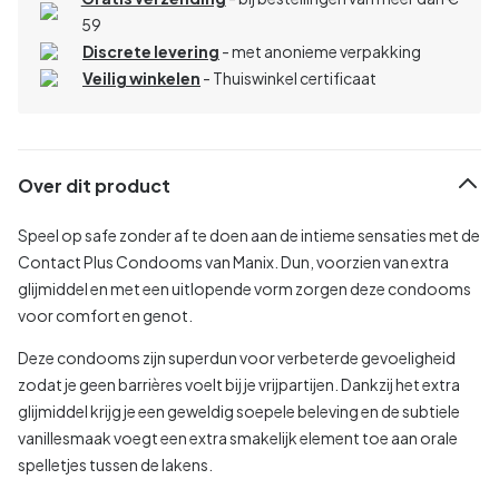
59
Discrete levering
- met anonieme verpakking
Veilig winkelen
- Thuiswinkel certificaat
Over dit product
Speel op safe zonder af te doen aan de intieme sensaties met de
Contact Plus Condooms van Manix. Dun, voorzien van extra
glijmiddel en met een uitlopende vorm zorgen deze condooms
voor comfort en genot.
Deze condooms zijn superdun voor verbeterde gevoeligheid
zodat je geen barrières voelt bij je vrijpartijen. Dankzij het extra
glijmiddel krijg je een geweldig soepele beleving en de subtiele
vanillesmaak voegt een extra smakelijk element toe aan orale
spelletjes tussen de lakens.