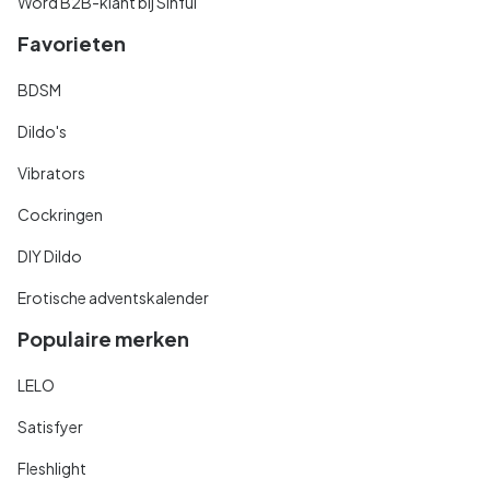
Word B2B-klant bij Sinful
Favorieten
BDSM
Dildo's
Vibrators
Cockringen
DIY Dildo
Erotische adventskalender
Populaire merken
LELO
Satisfyer
Fleshlight