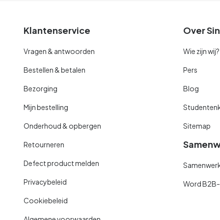
Klantenservice
Over Sin
Vragen & antwoorden
Wie zijn wij?
Bestellen & betalen
Pers
Bezorging
Blog
Mijn bestelling
Studentenk
Onderhoud & opbergen
Sitemap
Samenw
Retourneren
Defect product melden
Samenwerki
Privacybeleid
Word B2B-kl
Cookiebeleid
Algemene voorwaarden