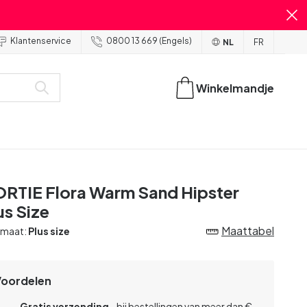
Klantenservice
0800 13 669 (Engels)
NL
FR
Winkelmandje
RTIE Flora Warm Sand Hipster
us Size
Maattabel
 maat:
Plus size
Voordelen
Gratis verzending
- bij bestellingen van meer dan €