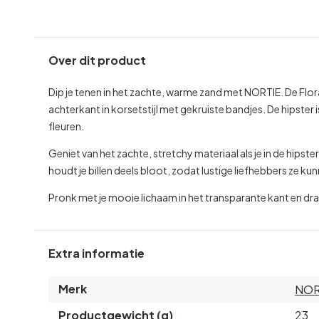
Over dit product
Dip je tenen in het zachte, warme zand met NORTIE. De Flor
achterkant in korsetstijl met gekruiste bandjes. De hipster
fleuren.
Geniet van het zachte, stretchy materiaal als je in de hipster
houdt je billen deels bloot, zodat lustige liefhebbers ze 
Pronk met je mooie lichaam in het transparante kant en dr
Extra informatie
Merk
NOR
Productgewicht (g)
23