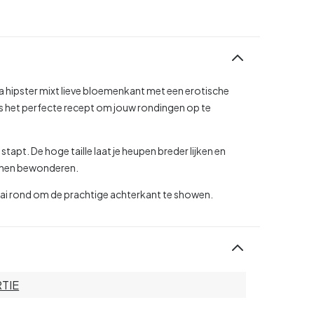
a hipster mixt lieve bloemenkant met een erotische
 is het perfecte recept om jouw rondingen op te
 stapt. De hoge taille laat je heupen breder lijken en
kunnen bewonderen.
aai rond om de prachtige achterkant te showen.
TIE