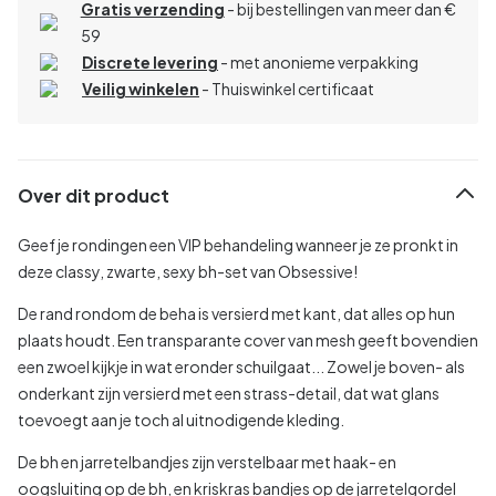
Gratis verzending
- bij bestellingen van meer dan €
59
Discrete levering
- met anonieme verpakking
Veilig winkelen
- Thuiswinkel certificaat
Over dit product
Geef je rondingen een VIP behandeling wanneer je ze pronkt in
deze classy, zwarte, sexy bh-set van Obsessive!
De rand rondom de beha is versierd met kant, dat alles op hun
plaats houdt. Een transparante cover van mesh geeft bovendien
een zwoel kijkje in wat eronder schuilgaat... Zowel je boven- als
onderkant zijn versierd met een strass-detail, dat wat glans
toevoegt aan je toch al uitnodigende kleding.
De bh en jarretelbandjes zijn verstelbaar met haak- en
oogsluiting op de bh, en kriskras bandjes op de jarretelgordel