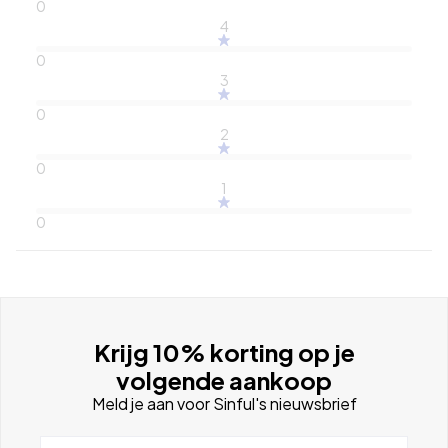
0
4
0
3
0
2
0
1
0
Krijg 10% korting op je
volgende aankoop
Meld je aan voor Sinful's nieuwsbrief