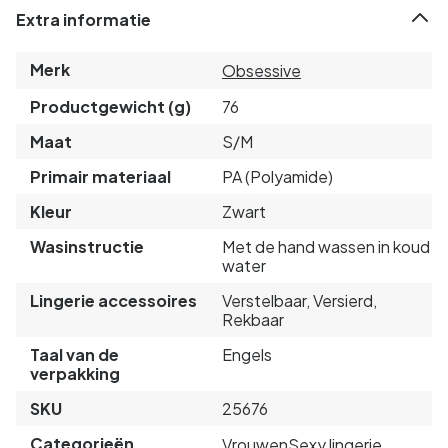
Extra informatie
Merk
Obsessive
Productgewicht (g)
76
Maat
S/M
Primair materiaal
PA (Polyamide)
Kleur
Zwart
Wasinstructie
Met de hand wassen in koud
water
Lingerie accessoires
Verstelbaar, Versierd,
Rekbaar
Taal van de
Engels
verpakking
SKU
25676
Categorieën
Vrouwen
Sexy lingerie