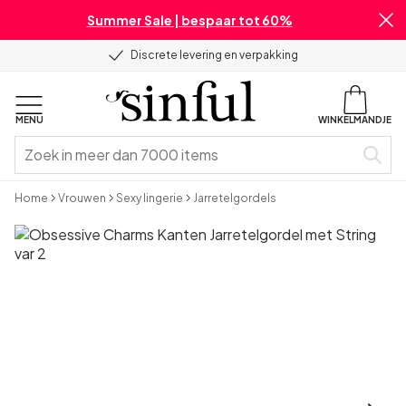
Summer Sale | bespaar tot 60%
Discrete levering en verpakking
MENU
WINKELMANDJE
Home
Vrouwen
Sexy lingerie
Jarretelgordels