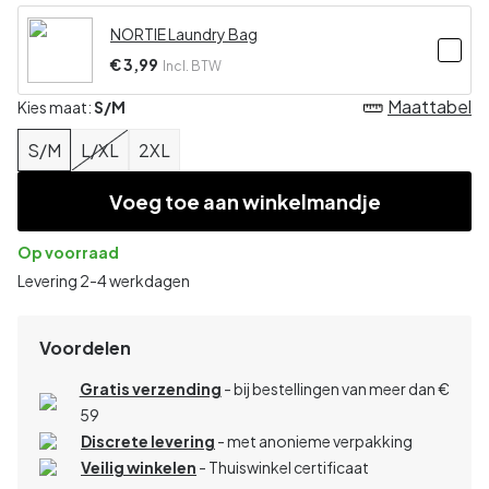
NORTIE Laundry Bag
€ 3,99
Incl. BTW
Maattabel
Kies maat:
S/M
S/M
L/XL
2XL
Voeg toe aan winkelmandje
Op voorraad
Levering 2-4 werkdagen
Voordelen
Gratis verzending
- bij bestellingen van meer dan €
59
Discrete levering
- met anonieme verpakking
Veilig winkelen
- Thuiswinkel certificaat