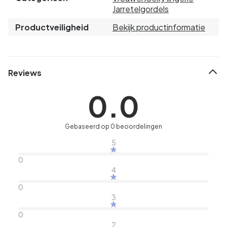
Jarretelgordels
Productveiligheid
Bekijk productinformatie
Reviews
0.0
Gebaseerd op 0 beoordelingen
5
0
4
0
3
0
2