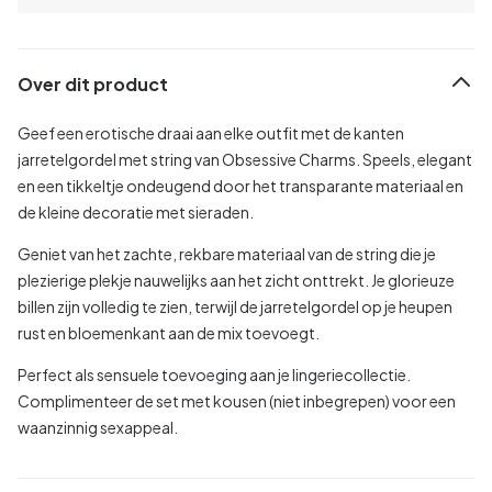
Over dit product
Geef een erotische draai aan elke outfit met de kanten
jarretelgordel met string van Obsessive Charms. Speels, elegant
en een tikkeltje ondeugend door het transparante materiaal en
de kleine decoratie met sieraden.
Geniet van het zachte, rekbare materiaal van de string die je
plezierige plekje nauwelijks aan het zicht onttrekt. Je glorieuze
billen zijn volledig te zien, terwijl de jarretelgordel op je heupen
rust en bloemenkant aan de mix toevoegt.
Perfect als sensuele toevoeging aan je lingeriecollectie.
Complimenteer de set met kousen (niet inbegrepen) voor een
waanzinnig sexappeal.