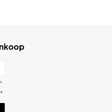
aankoop
n,
ke