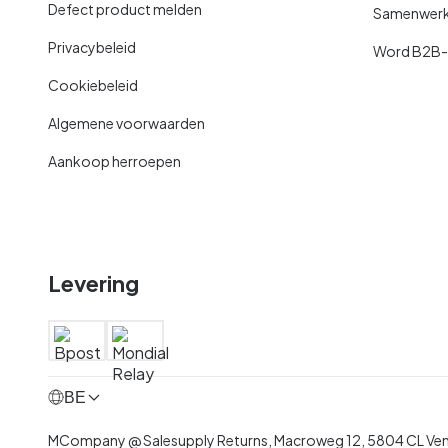
Defect product melden
Samenwerki
Privacybeleid
Word B2B-kl
Cookiebeleid
Algemene voorwaarden
Aankoop herroepen
Levering
BE
MCompany @ Salesupply Returns, Macroweg 12, 5804 CL Ven