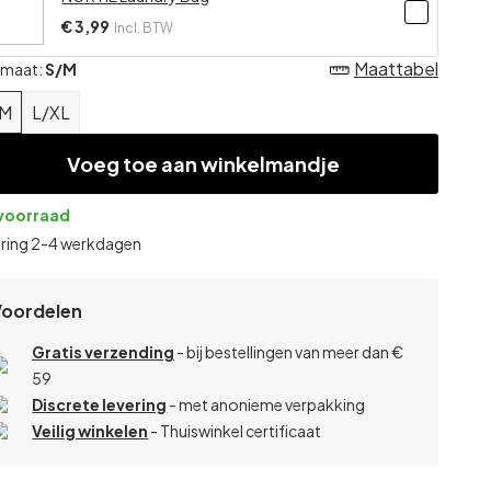
€ 3,99
Incl. BTW
Maattabel
 maat:
S/M
/M
L/XL
Voeg toe aan winkelmandje
voorraad
ering 2-4 werkdagen
Voordelen
Gratis verzending
- bij bestellingen van meer dan €
59
Discrete levering
- met anonieme verpakking
Veilig winkelen
- Thuiswinkel certificaat