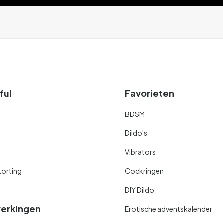
ful
Favorieten
BDSM
Dildo's
Vibrators
orting
Cockringen
DIY Dildo
erkingen
Erotische adventskalender