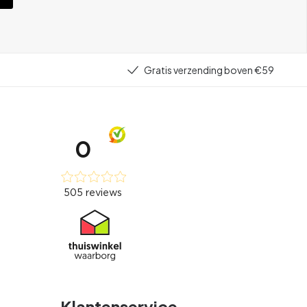
Gratis verzending boven €59
Klantenservice