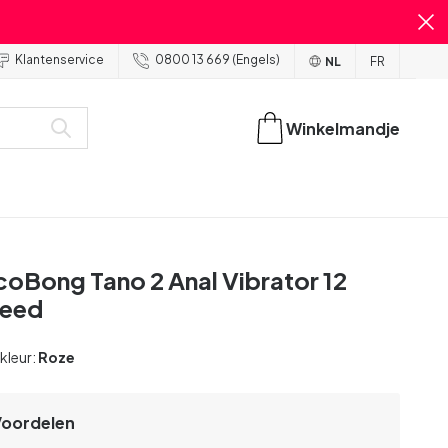
Klantenservice
0800 13 669 (Engels)
NL
FR
Winkelmandje
coBong Tano 2 Anal Vibrator 12
peed
 kleur:
Roze
Voordelen