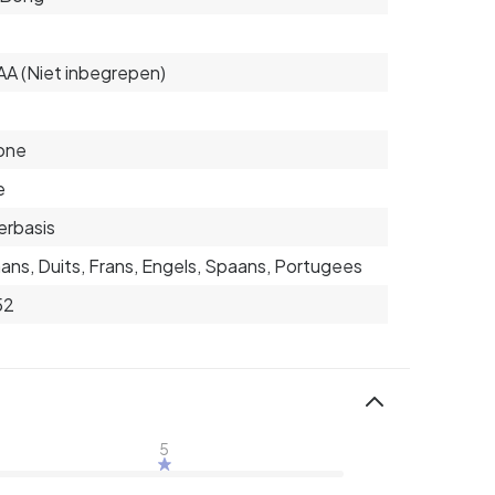
AAA (Niet inbegrepen)
cone
e
rbasis
iaans, Duits, Frans, Engels, Spaans, Portugees
52
5