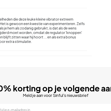
nelheden die deze leuke kleine vibrator extreem
 Het is gewoon een kwestie van experimenteren. Zelfs
s je hem als zodanig gebruikt, is dat als de wens
erwijderd moet worden, omdat de regulator 'knoppen'
blijft zitten waar hij hoort ... en als extra bonus
oor extra stimulatie.
10% korting op je volgende 
Meld je aan voor Sinful's nieuwsbrief
Vul je e-mailadres in