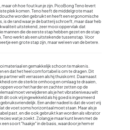
s, maar oh hoe fout kun je zijn. PicoBong Teno levert
 juiste plek komen. Teno heeft de middelgrote maat
r de douche worden gebruikt en heeft een ergonomische
s, is de rand waar je de batterij schroeft, maar daar heb
kwaliteit uitstekend, zeer mooi oppervlak dat
llie mannen die de eerste stap hebben gezet en de stap
en, Teno werkt als een uitstekende tussenstap. Voor
eetje een grote stap zijn, maar wel een van de betere.
i materiaal en gemakkelijk schoon te maken is.
en en dat het heel comfortabel is om te dragen. Dit
 je partner wilt verrassen als hij thuiskomt. Daarnaast
lijkheid om de sterkte omhoog en omlaag te draaien,
 knoppen voor het harder en zachter zetten op de
helemaal moet verwijderen als je het vibratieniveau wilt
dit ook vrij ingewikkeld als hij goed is ingesmeerd
 gebruiksvriendelijk. Een ander nadeel is dat de voet vrij
dat de voet soms horizontaal moet staan. Maar als je
bel past, en die ook gebruikt kan worden als vibrator
recies wat je zoekt. Zolang je maar kunt leven met de
 een soort "haakje" in de basis, waardoor je hem er