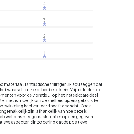
4
3
2
1
ed materiaal, fantastische trillingen. Ik zou zeggen dat
s het waarschijnlijk een beetje te klein. Vrij middelgroot,
menten voor de vibratie ... op het insteekbare deel
 en het is moeilijk om de snelheid tijdens gebruik te
ontwikkeling heel verkeerd heeft gedacht. Zoals
gemakkelijk zijn, afhankelijk van hoe deze is
k heb wel eens meegemaakt dat er op een gegeven
eve aspecten zijn zo gering dat de positieve