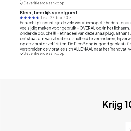
Geverifieerde aankoop
Klein, heerlijk speelgoed
Tina
-
27. feb. 2013
Een echt pluspunt zijn de vele vibratiemogelijkheden - en s
veelzijdig maken voor gebruik - OVERAL op/in het lichaam.
onder de douche!!! Het nadeel van deze anaalplug, althans al
ontstaat om van vibratie of snelheid te veranderen, hij v
op de vibrator zelf zitten. De PicoBong is 'goed geplaatst' en 
verspreiden de vibraties zich ALLEMAAL naar het 'handvat' v
Geverifieerde aankoop
Krijg 