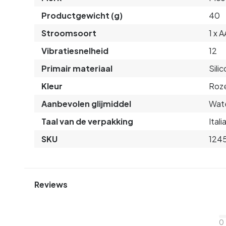
Productgewicht (g)
40
Stroomsoort
1 x 
Vibratiesnelheid
12
Primair materiaal
Sili
Kleur
Roz
Aanbevolen glijmiddel
Wate
Taal van de verpakking
Ital
SKU
124
Reviews
0