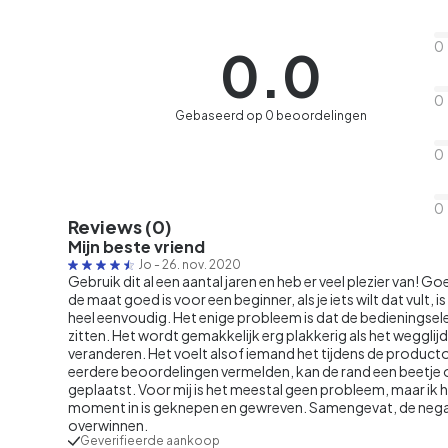
0
0.0
0
Gebaseerd op 0 beoordelingen
0
0
Reviews (0)
Mijn beste vriend
Jo
-
26. nov. 2020
Gebruik dit al een aantal jaren en heb er veel plezier van! Go
de maat goed is voor een beginner, als je iets wilt dat vult, i
heel eenvoudig. Het enige probleem is dat de bedieningsele
zitten. Het wordt gemakkelijk erg plakkerig als het wegglijdt
veranderen. Het voelt alsof iemand het tijdens de product
eerdere beoordelingen vermelden, kan de rand een beetje on
geplaatst. Voor mij is het meestal geen probleem, maar i
moment in is geknepen en gewreven. Samengevat, de negati
overwinnen.
Geverifieerde aankoop