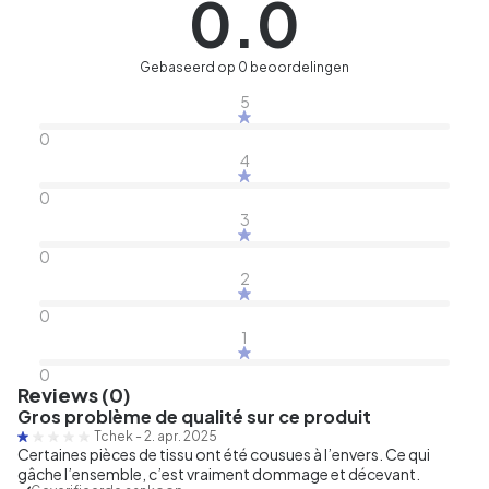
0.0
Gebaseerd op 0 beoordelingen
5
0
4
0
3
0
2
0
1
0
Reviews (0)
Gros problème de qualité sur ce produit
Tchek
-
2. apr. 2025
Certaines pièces de tissu ont été cousues à l’envers. Ce qui
gâche l’ensemble, c’est vraiment dommage et décevant.