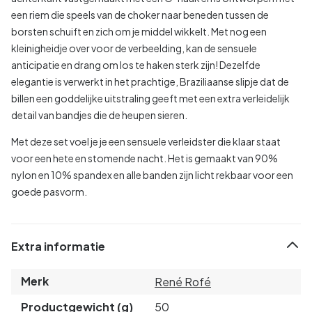
een riem die speels van de choker naar beneden tussen de
borsten schuift en zich om je middel wikkelt. Met nog een
kleinigheidje over voor de verbeelding, kan de sensuele
anticipatie en drang om los te haken sterk zijn! Dezelfde
elegantie is verwerkt in het prachtige, Braziliaanse slipje dat de
billen een goddelijke uitstraling geeft met een extra verleidelijk
detail van bandjes die de heupen sieren.
Met deze set voel je je een sensuele verleidster die klaar staat
voor een hete en stomende nacht. Het is gemaakt van 90%
nylon en 10% spandex en alle banden zijn licht rekbaar voor een
goede pasvorm.
Extra informatie
Merk
René Rofé
Productgewicht (g)
50