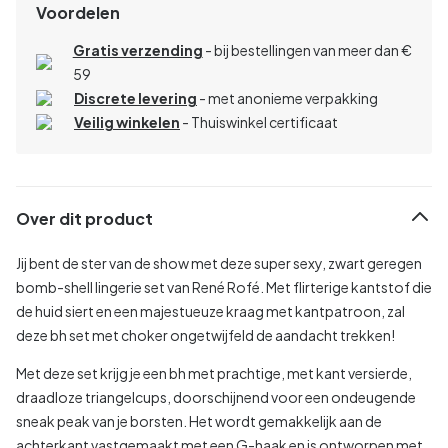
Voordelen
Gratis verzending
- bij bestellingen van meer dan €
59
Discrete levering
- met anonieme verpakking
Veilig winkelen
- Thuiswinkel certificaat
Over dit product
Jij bent de ster van de show met deze super sexy, zwart geregen
bomb-shell lingerie set van René Rofé. Met flirterige kantstof die
de huid siert en een majestueuze kraag met kantpatroon, zal
deze bh set met choker ongetwijfeld de aandacht trekken!
Met deze set krijg je een bh met prachtige, met kant versierde,
draadloze triangelcups, doorschijnend voor een ondeugende
sneak peak van je borsten. Het wordt gemakkelijk aan de
achterkant vastgemaakt met een G-haak en is ontworpen met