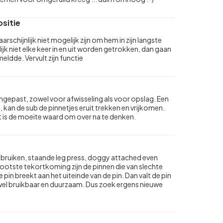
sitie
rschijnlijk niet mogelijk zijn om hem in zijn langste
ijk niet elke keer in en uit worden getrokken, dan gaan
meldde. Vervult zijn functie
ngepast, zowel voor afwisseling als voor opslag. Een
, kan de sub de pinnetjes eruit trekken en vrijkomen.
t is de moeite waard om over na te denken.
ebruiken, staande leg press, doggy attached even
ootste tekortkoming zijn de pinnen die van slechte
e pin breekt aan het uiteinde van de pin. Dan valt de pin
er wel bruikbaar en duurzaam. Dus zoek ergens nieuwe