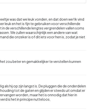
eeltje was dat we leuk vonden, en dat doen we! Ik vind
per leuk en het is fijn te gebruiken voor verschillende
et in de verschillende lengtes vergrendelen vallen soms
passen. We zullen waarschijnlijk een andere van wat
nd die onzeker is of dit iets voor hen is, zodat je niet
het zou beter en gemakkelijker te verstellen kunnen
ig als hij op zijn langst is. De pluggen die de onderdelen
rhouding tot de gaten en glijden er steeds uit omdat er
vervangen worden, maar het is onnodig dat hier in
erd is het in principe nutteloos.