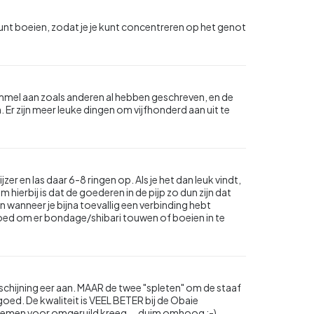
unt boeien, zodat je je kunt concentreren op het genot
ammel aan zoals anderen al hebben geschreven, en de
Er zijn meer leuke dingen om vijfhonderd aan uit te
zer en las daar 6-8 ringen op. Als je het dan leuk vindt,
 hierbij is dat de goederen in de pijp zo dun zijn dat
n wanneer je bijna toevallig een verbinding hebt
goed om er bondage/shibari touwen of boeien in te
erschijning eer aan. MAAR de twee "spleten" om de staaf
goed. De kwaliteit is VEEL BETER bij de Obaie
lemen voor omgeruild kreeg ... duim omhoog :-)