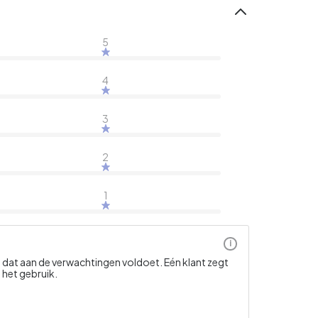
5
4
3
2
1
i
t dat aan de verwachtingen voldoet. Eén klant zegt
 het gebruik.