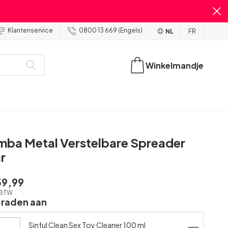
Klantenservice
0800 13 669 (Engels)
NL
FR
Winkelmandje
mba Metal Verstelbare Spreader
ar
59,99
. BTW
 raden aan
Sinful Clean Sex Toy Cleaner 100 ml