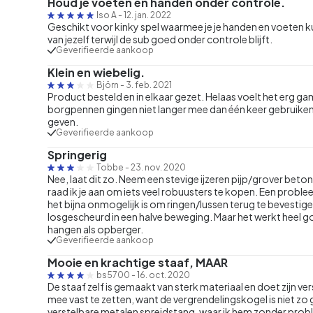
Houd je voeten en handen onder controle.
Iso A
-
12. jan. 2022
Geschikt voor kinky spel waarmee je je handen en voeten k
van jezelf terwijl de sub goed onder controle blijft.
Geverifieerde aankoop
Klein en wiebelig.
Björn
-
3. feb. 2021
Product besteld en in elkaar gezet. Helaas voelt het erg g
borgpennen gingen niet langer mee dan één keer gebruiken. 
geven.
Geverifieerde aankoop
Springerig
Tobbe
-
23. nov. 2020
Nee, laat dit zo. Neem een stevige ijzeren pijp/grover betonij
raad ik je aan om iets veel robuusters te kopen. Een probleem
het bijna onmogelijk is om ringen/lussen terug te bevestige
losgescheurd in een halve beweging. Maar het werkt heel 
hangen als opberger.
Geverifieerde aankoop
Mooie en krachtige staaf, MAAR
bs5700
-
16. oct. 2020
De staaf zelf is gemaakt van sterk materiaal en doet zijn v
mee vast te zetten, want de vergrendelingskogel is niet zo 
verstelbare metalen spreidstang, waar ik hem zonder prob