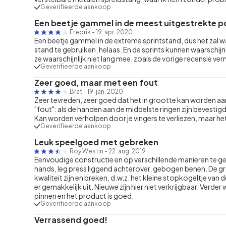
Geverifieerde aankoop
Een beetje gammel in de meest uitgestrekte po
Fredrik
-
19. apr. 2020
Een beetje gammel in de extreme sprintstand, dus het zal waa
stand te gebruiken, helaas. En de sprints kunnen waarschijnl
ze waarschijnlijk niet lang mee, zoals de vorige recensie ver
Geverifieerde aankoop
Zeer goed, maar met een fout
Brat
-
19. jan. 2020
Zeer tevreden, zeer goed dat het in grootte kan worden aa
"fout": als de handen aan de middelste ringen zijn bevestigd
Kan worden verholpen door je vingers te verliezen, maar he
Geverifieerde aankoop
Leuk speelgoed met gebreken
Roy Westin
-
22. aug. 2019
Eenvoudige constructie en op verschillende manieren te g
hands, leg press liggend achterover, gebogen benen. De gr
kwaliteit zijn en breken, d.w.z. het kleine stopkogeltje van d
er gemakkelijk uit. Nieuwe zijn hier niet verkrijgbaar. Verd
pinnen en het product is goed.
Geverifieerde aankoop
Verrassend goed!