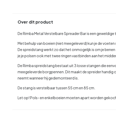
Over dit product
De Rimba Metal Verstelbare Spreader Bar is een geweldige
Met behulp van boeien (niet meegeleverd) kun je de voeten 
De spreidstang werkt zo dat het onmogelijk is om je benen te 
je je polsen ook met twee ringen vastbinden aan het midd
De Rimba spreidstang bestaat uit 3 losse stangen die eenvou
meegeleverde borgpennen. Dit maakt de spreider handig om
neemt wanneer hij gedemonteerd is.
De stang is verstelbaar tussen 55 cm en 85 cm.
Let op! Pols- en enkelboeien moeten apart worden gekoc