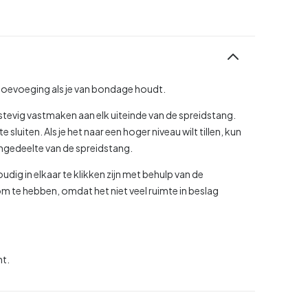
 toevoeging als je van bondage houdt.
stevig vastmaken aan elk uiteinde van de spreidstang.
sluiten. Als je het naar een hoger niveau wilt tillen, kun
engedeelte van de spreidstang.
dig in elkaar te klikken zijn met behulp van de
 te hebben, omdat het niet veel ruimte in beslag
ht.