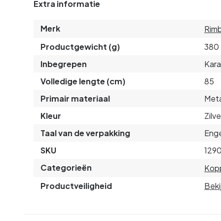
Extra informatie
Merk
Rim
Productgewicht (g)
380
Inbegrepen
Kara
Volledige lengte (cm)
85
Primair materiaal
Met
Kleur
Zilve
Taal van de verpakking
Enge
SKU
129
Categorieën
Kop
Productveiligheid
Beki