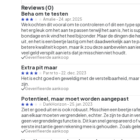
Reviews (0)
Beha om te testen
Amalie
-
24. apr. 2025
We kochten dit vooral om te controleren of dit een type sp
het erg leuk om het aan te passen terwijl het aan is, het is su
bondage en ik vind het heel bijzonder. Maar de dingen die h
uit, en het is een beetje lastig om het daadwerkelijk aan te 
betere kwaliteit kopen, maar ik zou deze aanbevelen aan iema
veel geld verspilt aan iets dat je misschien niet houdt.
Geverifieerde aankoop
Extra pit maar
Par nr to
-
22. dec. 2023
Het is echt goed en geweldig met de verstelbaarheid, maar 
zijn.
Geverifieerde aankoop
Potentieel, maar moet worden aangepast
DarkHorizon
-
25. jan. 2023
Ziet er goed uit en is ook robuust. Misschien een beetje rafel
aan elkaar moeten vergrendelen, echter. Ze zijn te dun in ve
geen vergrendelingsfunctie is. Dit kan snel gerepareerd of 
eerste instantie geen rekening mee is gehouden. Zoals gelev
Geverifieerde aankoop