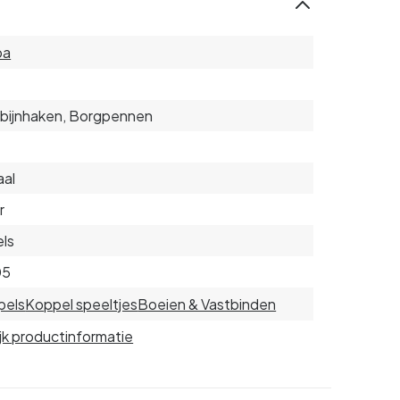
ba
bijnhaken, Borgpennen
aal
r
ls
05
pels
Koppel speeltjes
Boeien & Vastbinden
jk productinformatie