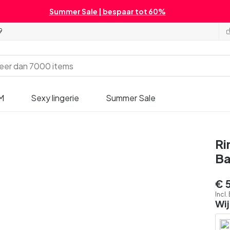
Summer Sale | bespaar tot 60%
9
M
Sexy lingerie
Summer Sale
Ri
B
€ 
Incl
Wij