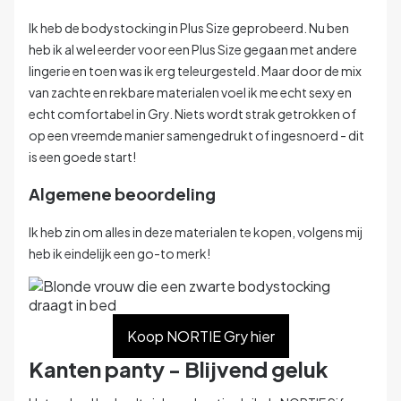
Ik heb de bodystocking in Plus Size geprobeerd. Nu ben
heb ik al wel eerder voor een Plus Size gegaan met andere
lingerie en toen was ik erg teleurgesteld.
Maar d
oor de mix
van zachte en rekbare materialen voel ik me echt sexy en
echt comfortabel in Gry. Niets wordt strak getrokken of
op een vreemde manier samengedrukt of ingesnoerd - dit
is een goede start!
Algemene beoordeling
Ik heb zin om alles in deze materialen te kopen, volgens mij
heb ik eindelijk een go-to merk!
Koop NORTIE Gry hier
Kanten panty - Blijvend geluk