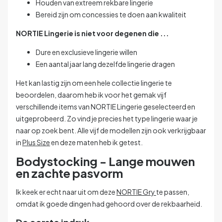
Houden van extreem rekbare lingerie
Bereid zijn om concessies te doen aan kwaliteit
NORTIE Lingerie is niet voor degenen die ...
Dure en exclusieve lingerie willen
Een aantal jaar lang dezelfde lingerie dragen
Het kan lastig zijn om een hele collectie lingerie te
beoordelen, daarom heb ik voor het gemak vijf
verschillende items van NORTIE Lingerie geselecteerd en
uitgeprobeerd. Zo vind je precies het type lingerie waar je
naar op zoek bent. Alle vijf de modellen zijn ook verkrijgbaar
in
Plus Size
en deze maten heb ik getest.
Bodystocking - Lange mouwen
en zachte pasvorm
Ik keek er echt naar uit om deze
NORTIE Gry
te passen,
omdat ik goede dingen had gehoord over de rekbaarheid.