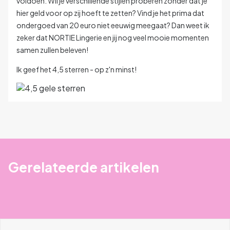
voldoen.
Wil je verschillende stijlen proberen zonder dat je
hier geld voor op zij hoeft te zetten? Vind je het prima dat
ondergoed van 20 euro niet eeuwig meegaat?
Dan weet ik
zeker dat
NORTIE
Lingerie en jij nog veel mooie momenten
samen zullen beleven!
Ik geef het 4,5 sterren - op z'n minst!
Gerelateerde artikelen