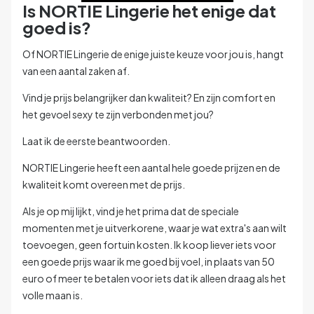
Is NORTIE Lingerie het enige dat
goed is?
Of NORTIE Lingerie de enige juiste keuze voor jou is, hangt
van een aantal zaken af.
Vind je prijs belangrijker dan kwaliteit? En zijn comfort en
het gevoel sexy te zijn verbonden met jou?
Laat ik de eerste beantwoorden.
NORTIE
Lingerie heeft een aantal hele goede prijzen en de
kwaliteit komt overeen met de prijs.
Als je op mij lijkt, vind je het prima dat de speciale
momenten met je uitverkorene, waar je wat extra's aan wilt
toevoegen, geen fortuin kosten.
Ik koop liever iets voor
een goede prijs waar ik me goed bij voel, in plaats van 50
euro of meer te betalen voor iets dat ik alleen draag als het
volle maan is.