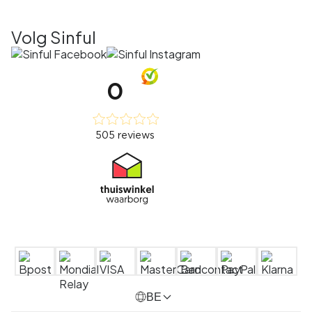
Volg Sinful
BE