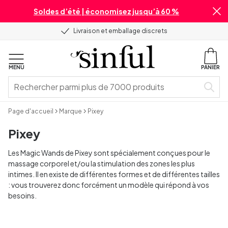
Soldes d’été | économisez jusqu’à 60 %
Livraison et emballage discrets
MENU
PANIER
Page d'accueil
Marque
Pixey
Pixey
Les Magic Wands de Pixey sont spécialement conçues pour le
massage corporel et/ou la stimulation des zones les plus
intimes. Il en existe de différentes formes et de différentes tailles
: vous trouverez donc forcément un modèle qui répond à vos
besoins.