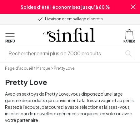
Soldes d’été | économisez jusqu’à 60 %
Livraison et emballage discrets
MENU
PANIER
Page d'accueil
Marque
Pretty Love
Pretty Love
Avec les sextoys de Pretty Love, vous disposez d'une large
gamme de produits qui conviennent à la fois au vagin et au pénis.
Restez à l'écoute, parcourez la vaste sélection et laissez-vous
inspirer par de nouvelles expériences coquines, en solo ou avec
votre partenaire.