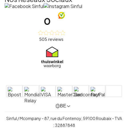
BE
Sinful / Mcompany - 87, rue du Fontenoy, 59100 Roubaix -
TVA
:
32887848