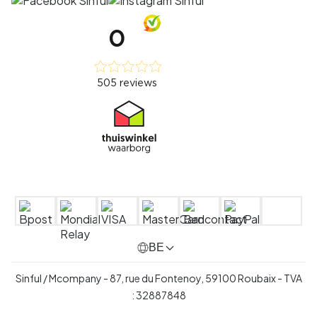
BE
Sinful / Mcompany - 87, rue du Fontenoy, 59100 Roubaix -
TVA
:
32887848